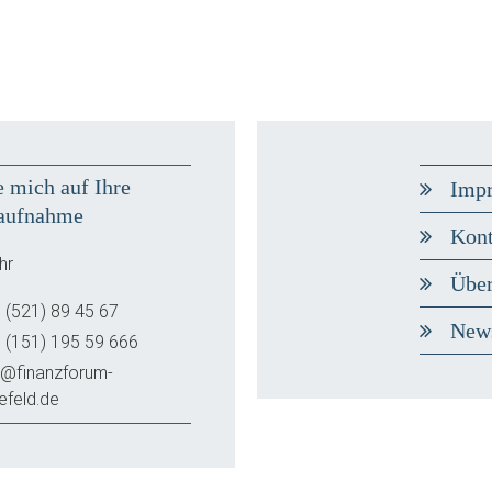
e mich auf Ihre
Imp
aufnahme
Kont
hr
Über
 (521) 89 45 67
New
 (151) 195 59 666
o@finanzforum-
lefeld.de