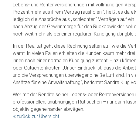
Lebens- und Rentenversicherungen mit vollmundigen Verspre
Prozent mehr aus ihrem Vertrag rausholen!“, heißt es da e
lediglich die Ansprüche aus „schlechten“ Verträgen auf ein
nach Abzug der Gewinnmarge für den Rückabwickler soll 
noch weit mehr als bei einer regulären Kündigung übrigblei
In der Realität geht diese Rechnung selten auf, wie die V
warnt. In vielen Fällen erhielten die Kunden kaum mehr dre
ihnen nach einer normalen Kündigung zusteht. Hinzu kämen
oder Gutachtenkosten. „Unser Eindruck ist, dass die Anbiet
und die Versprechungen überwiegend heiße Luft sind. In vi
Ansätze für eine Anwaltshaftung“, berichtet Sandra Klug 
Wer mit der Rendite seiner Lebens- oder Rentenversicherung
professionellen, unabhängigen Rat suchen – nur dann lass
objektiv gegeneinander abwägen.
zurück zur Übersicht