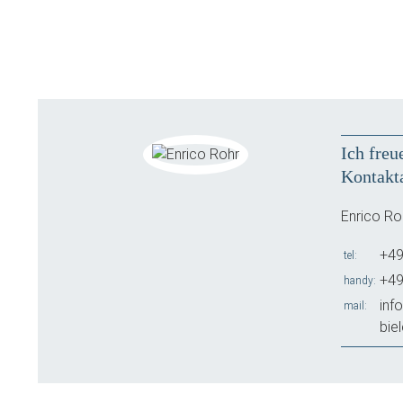
Ich freu
Kontakt
Enrico Ro
+49
tel
+49
handy
inf
mail
bie