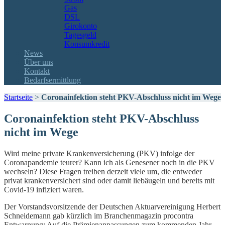
Gas
DSL
Girokonto
Tagesgeld
Konsumkredit
News
Über uns
Kontakt
Bedarfsermittlung
Startseite
>
Coronainfektion steht PKV-Abschluss nicht im Wege
Coronainfektion steht PKV-Abschluss
nicht im Wege
Wird meine private Krankenversicherung (PKV) infolge der
Coronapandemie teurer? Kann ich als Genesener noch in die PKV
wechseln? Diese Fragen treiben derzeit viele um, die entweder
privat krankenversichert sind oder damit liebäugeln und bereits mit
Covid-19 infiziert waren.
Der Vorstandsvorsitzende der Deutschen Aktuarvereinigung Herbert
Schneidemann gab kürzlich im Branchenmagazin procontra
Entwarnung: Auf die Prämienanpassungen zum kommenden Jahr