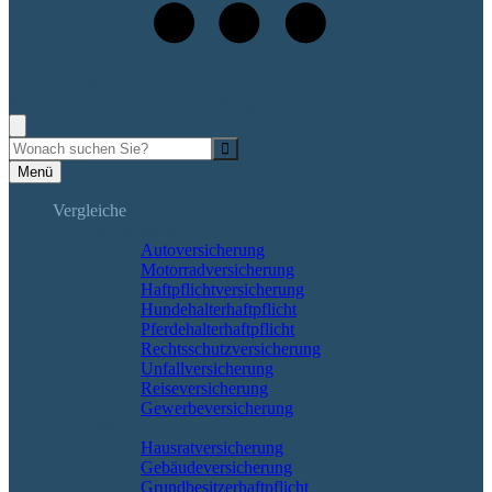
+49 (521) 89 45 67
Rufen Sie uns an, wir beraten Sie gerne!
Suche
Menü
Vergleiche
Sach und KFZ
Autoversicherung
Motorradversicherung
Haftpflichtversicherung
Hundehalterhaftpflicht
Pferdehalterhaftpflicht
Rechtsschutzversicherung
Unfallversicherung
Reiseversicherung
Gewerbeversicherung
Wohnung & Haus
Hausratversicherung
Gebäudeversicherung
Grundbesitzerhaftpflicht