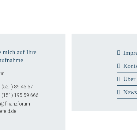
e mich auf Ihre
Impr
aufnahme
Kont
hr
Über
 (521) 89 45 67
New
 (151) 195 59 666
o@finanzforum-
lefeld.de