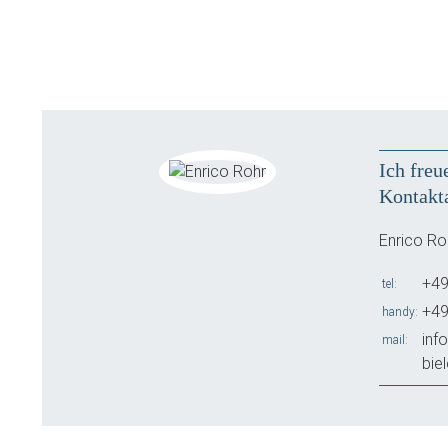
Ich freu
Kontakt
Enrico Ro
+49
tel
+49
handy
inf
mail
bie