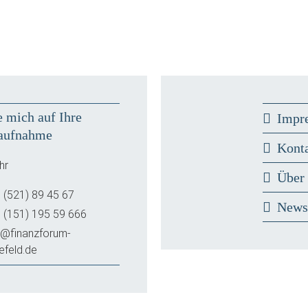
e mich auf Ihre
Impr
aufnahme
Kont
hr
Über
 (521) 89 45 67
New
 (151) 195 59 666
o@finanzforum-
lefeld.de