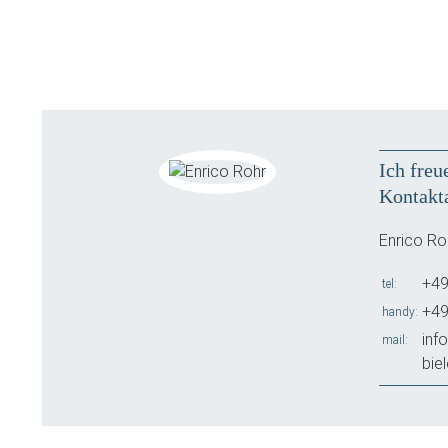
Ich freu
Kontakt
Enrico Ro
+49
tel
+49
handy
inf
mail
bie