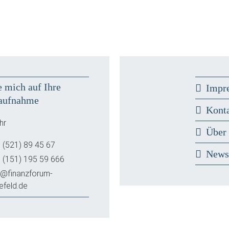
e mich auf Ihre
Impr
aufnahme
Kont
hr
Über
 (521) 89 45 67
New
 (151) 195 59 666
o@finanzforum-
lefeld.de