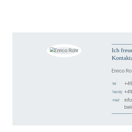
Ich freu
Kontakt
Enrico Ro
+49
tel
+49
handy
inf
mail
bie