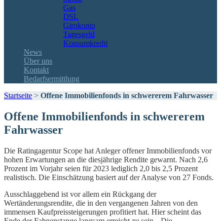
Gas
DSL
Girokonto
Tagesgeld
Konsumkredit
News
Über uns
Kontakt
Bedarfsermittlung
Startseite
>
Offene Immobilienfonds in schwererem Fahrwasser
Offene Immobilienfonds in schwererem
Fahrwasser
Die Ratingagentur Scope hat Anleger offener Immobilienfonds vor
hohen Erwartungen an die diesjährige Rendite gewarnt. Nach 2,6
Prozent im Vorjahr seien für 2023 lediglich 2,0 bis 2,5 Prozent
realistisch. Die Einschätzung basiert auf der Analyse von 27 Fonds.
Ausschlaggebend ist vor allem ein Rückgang der
Wertänderungsrendite, die in den vergangenen Jahren von den
immensen Kaufpreissteigerungen profitiert hat. Hier scheint das
Ende der Fahnenstange langsam erreicht zu sein. „Die