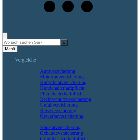
+49 (521) 89 45 67
Rufen Sie uns an, wir beraten Sie gerne!
Suche
Menü
Vergleiche
Sach und KFZ
Autoversicherung
Motorradversicherung
Haftpflichtversicherung
Hundehalterhaftpflicht
Pferdehalterhaftpflicht
Rechtsschutzversicherung
Unfallversicherung
Reiseversicherung
Gewerbeversicherung
Wohnung & Haus
Hausratversicherung
Gebäudeversicherung
Grundbesitzerhaftpflicht