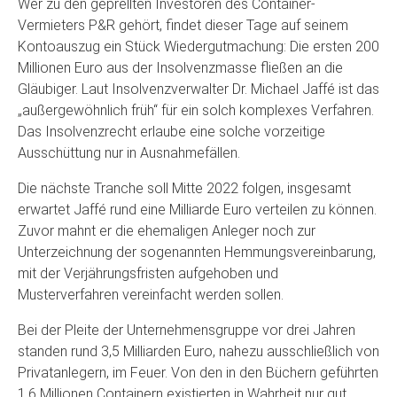
Wer zu den geprellten Investoren des Container-
Vermieters P&R gehört, findet dieser Tage auf seinem
Kontoauszug ein Stück Wiedergutmachung: Die ersten 200
Millionen Euro aus der Insolvenzmasse fließen an die
Gläubiger. Laut Insolvenzverwalter Dr. Michael Jaffé ist das
„außergewöhnlich früh“ für ein solch komplexes Verfahren.
Das Insolvenzrecht erlaube eine solche vorzeitige
Ausschüttung nur in Ausnahmefällen.
Die nächste Tranche soll Mitte 2022 folgen, insgesamt
erwartet Jaffé rund eine Milliarde Euro verteilen zu können.
Zuvor mahnt er die ehemaligen Anleger noch zur
Unterzeichnung der sogenannten Hemmungsvereinbarung,
mit der Verjährungsfristen aufgehoben und
Musterverfahren vereinfacht werden sollen.
Bei der Pleite der Unternehmensgruppe vor drei Jahren
standen rund 3,5 Milliarden Euro, nahezu ausschließlich von
Privatanlegern, im Feuer. Von den in den Büchern geführten
1,6 Millionen Containern existierten in Wahrheit nur gut