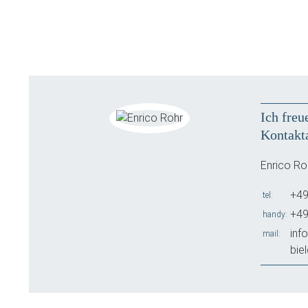
Ich freu
Kontakt
Enrico Ro
+49
tel
+49
handy
inf
mail
bie