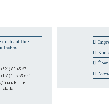
e mich auf Ihre
Impr
aufnahme
Kont
hr
Über
 (521) 89 45 67
New
 (151) 195 59 666
o@finanzforum-
lefeld.de