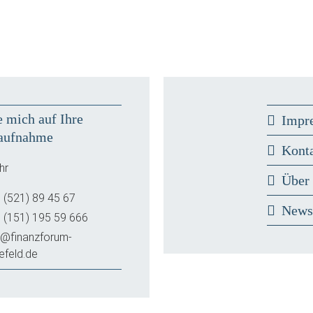
e mich auf Ihre
Impr
aufnahme
Kont
hr
Über
 (521) 89 45 67
New
 (151) 195 59 666
o@finanzforum-
lefeld.de