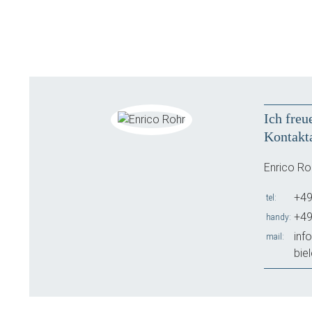
Ich freu
Kontakt
Enrico Ro
+49
tel
+49
handy
inf
mail
bie