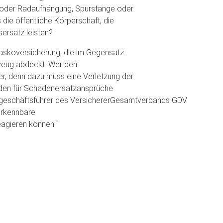
 oder Radaufhängung, Spurstange oder
die öffentliche Körperschaft, die
sersatz leisten?
kaskoversicherung, die im Gegensatz
zeug abdeckt. Wer den
r, denn dazu muss eine Verletzung der
rden für Schadenersatzansprüche
tgeschäftsführer des VersichererGesamtverbands GDV.
erkennbare
eagieren können.“