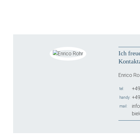
Ich freu
Kontakt
Enrico Ro
+49
tel
+49
handy
inf
mail
bie