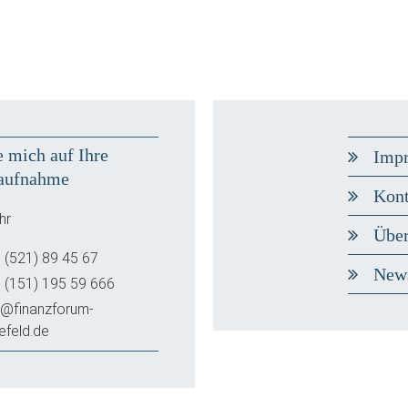
e mich auf Ihre
Imp
aufnahme
Kont
hr
Über
 (521) 89 45 67
New
 (151) 195 59 666
o@finanzforum-
lefeld.de