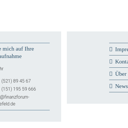
e mich auf Ihre
Impr
aufnahme
Kont
hr
Über
 (521) 89 45 67
New
 (151) 195 59 666
o@finanzforum-
lefeld.de