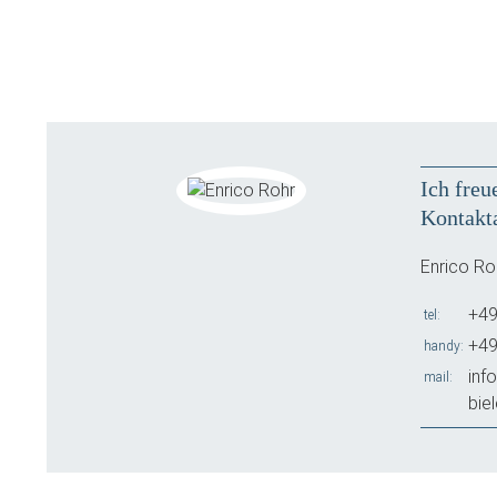
Ich freu
Kontakt
Enrico Ro
+49
tel
+49
handy
inf
mail
bie