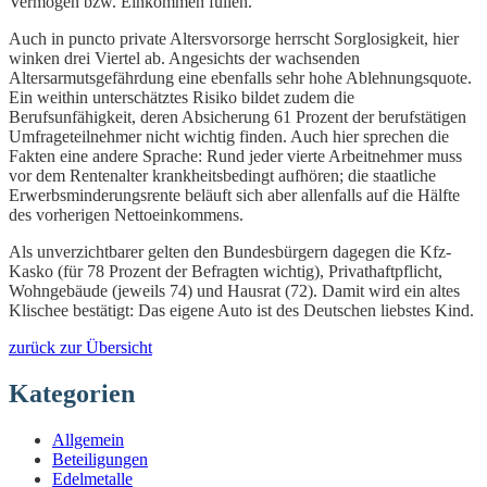
Vermögen bzw. Einkommen füllen.
Auch in puncto private Altersvorsorge herrscht Sorglosigkeit, hier
winken drei Viertel ab. Angesichts der wachsenden
Altersarmutsgefährdung eine ebenfalls sehr hohe Ablehnungsquote.
Ein weithin unterschätztes Risiko bildet zudem die
Berufsunfähigkeit, deren Absicherung 61 Prozent der berufstätigen
Umfrageteilnehmer nicht wichtig finden. Auch hier sprechen die
Fakten eine andere Sprache: Rund jeder vierte Arbeitnehmer muss
vor dem Rentenalter krankheitsbedingt aufhören; die staatliche
Erwerbsminderungsrente beläuft sich aber allenfalls auf die Hälfte
des vorherigen Nettoeinkommens.
Als unverzichtbarer gelten den Bundesbürgern dagegen die Kfz-
Kasko (für 78 Prozent der Befragten wichtig), Privathaftpflicht,
Wohngebäude (jeweils 74) und Hausrat (72). Damit wird ein altes
Klischee bestätigt: Das eigene Auto ist des Deutschen liebstes Kind.
zurück zur Übersicht
Kategorien
Allgemein
Beteiligungen
Edelmetalle