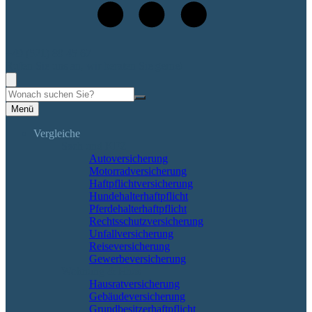
+49 (521) 89 45 67
Rufen Sie uns an, wir beraten Sie gerne!
Suche
Menü
Vergleiche
Sach und KFZ
Autoversicherung
Motorradversicherung
Haftpflichtversicherung
Hundehalterhaftpflicht
Pferdehalterhaftpflicht
Rechtsschutzversicherung
Unfallversicherung
Reiseversicherung
Gewerbeversicherung
Wohnung & Haus
Hausratversicherung
Gebäudeversicherung
Grundbesitzerhaftpflicht